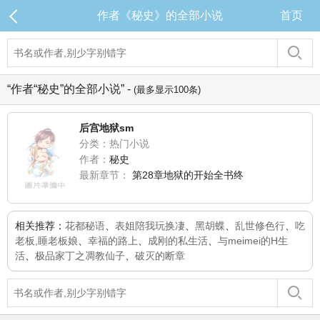
作者《秘史》的全部小说
首页
“作者“秘史”的全部小说” -
(最多显示100条)
后宫地狱sm
分类：热门小说
作者：
秘史
最新章节：
第28章地狱的开始全书终
相关推荐：
花都秘语
、
表姐陪我玩换凄
、
黑胡蝶
、
乱世修色行
、
吃
老板,睡老板娘
、
幸福的路上
、
成刚的私生活
、
与meimei的H生
活
、
极品家丁之凋教仙子
、
破灭的断章