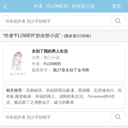
作者《FLOWER》的全部小说
首页
“作者“FLOWER”的全部小说” -
(最多显示100条)
永别了我的男人生活
分类：热门小说
作者：
FLOWER
最新章节：
第27章永别了全书终
相关推荐：
花都秘语
、
表姐陪我玩换凄
、
黑胡蝶
、
乱世修色行
、
吃
老板,睡老板娘
、
幸福的路上
、
成刚的私生活
、
与meimei的H生
活
、
极品家丁之凋教仙子
、
破灭的断章