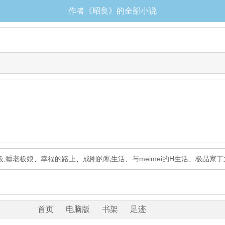
作者《昭良》的全部小说
板,睡老板娘
、
幸福的路上
、
成刚的私生活
、
与meimei的H生活
、
极品家丁
首页
电脑版
书架
足迹