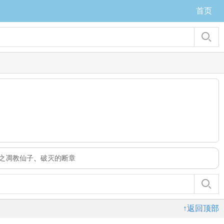
首页
之凋教仙子
、
破灭的断章
↑返回顶部