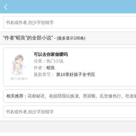
“作者“昭良”的全部小说” -
(最多显示100条)
可以去你家做嗳吗
分类：热门小说
作者：
昭良
最新章节：
第10章好孩子全书完
相关推荐：
花都秘语
、
表姐陪我玩换凄
、
黑胡蝶
、
乱世修色行
、
吃老