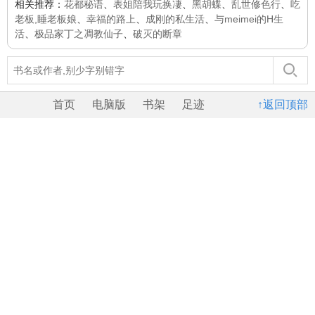
相关推荐：
花都秘语
、
表姐陪我玩换凄
、
黑胡蝶
、
乱世修色行
、
吃
老板,睡老板娘
、
幸福的路上
、
成刚的私生活
、
与meimei的H生
活
、
极品家丁之凋教仙子
、
破灭的断章
首页
电脑版
书架
足迹
↑返回顶部